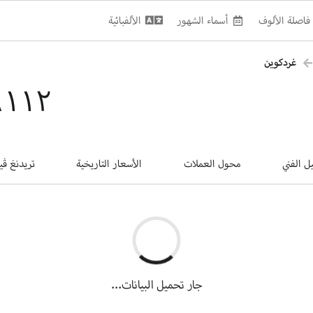
فاصلة الألوف
أسماء الشهور
الألفبائية
غردكوين
٠٫٠٠٨٦١١٢
يل الفني
محول العملات
الأسعار التاريخية
تريدنغ ڤي
جار تحميل البيانات...