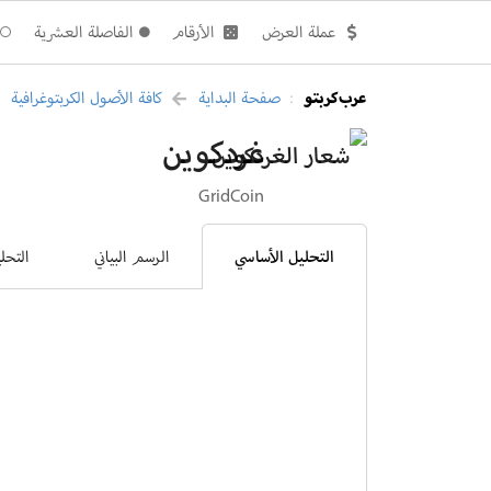
عملة العرض
الأرقام
الفاصلة العشرية
عرب كربتو
صفحة البداية
كافة الأصول الكربتوغرافية
:
غردكوين
GridCoin
التحليل الأساسي
الرسم البياني
التحل