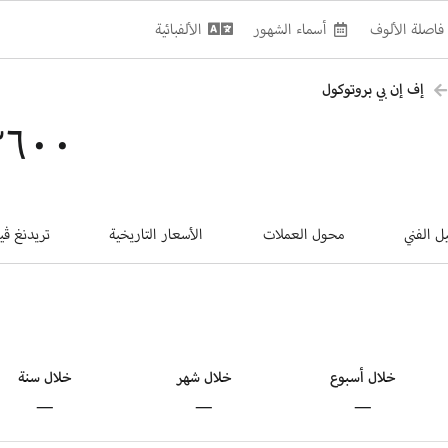
فاصلة الألوف
أسماء الشهور
الألفبائية
إف إن بي بروتوكول
٠٫٠٠٥٣٦٠٠
يل الفني
محول العملات
الأسعار التاريخية
تريدنغ ڤي
خلال أسبوع
خلال شهر
خلال سنة
—
—
—