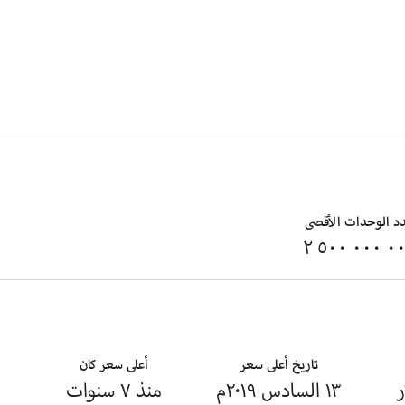
د الوحدات الأقصى
‭٢ ٥٠٠ ٠٠٠ ٠٠
تاريخ أعلى سعر
أعلى سعر كان
١٣ السادس ٢٠١٩
م
منذ ٧ سنوات