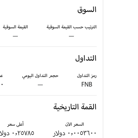
السوق
الترتيب حسب القيمة السوقية
القيمة السوقية
—
—
التداول
رمز التداول
حجم التداول اليومي
عد
٠‬
—
FNB
القمة التاريخية
السعر الآن
أعلى سعر
٠٫٠٠٥٣٦٠٠ دولار
٠٫٢٥٧٨٥ دولار