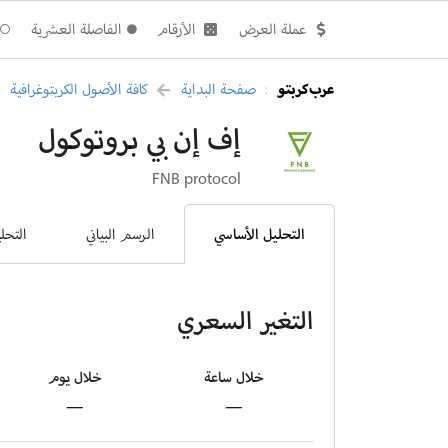
عملة العرض
الأرقام
الفاصلة العشرية
عرب كربتو
صفحة البداية
كافة الأصول الكربتوغرافية
:
إف إن بي بروتوكول
FNB protocol
التحليل الأساسي
الرسم البياني
التحل
التغير السعري
خلال ساعة
خلال يوم
—
—